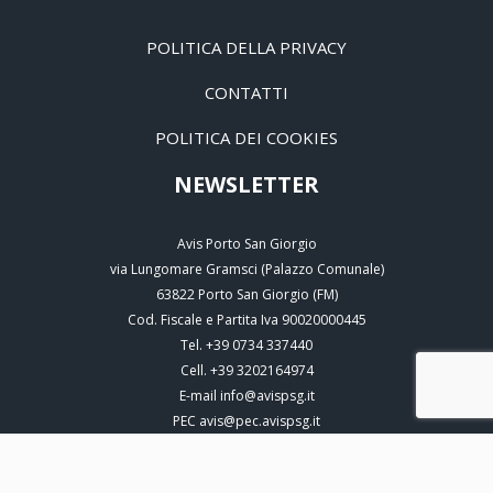
POLITICA DELLA PRIVACY
CONTATTI
POLITICA DEI COOKIES
NEWSLETTER
Avis Porto San Giorgio
via Lungomare Gramsci (Palazzo Comunale)
63822
Porto San Giorgio
(
FM
)
Cod. Fiscale e Partita Iva 90020000445
Tel.
+39 0734 337440
Cell.
+39 3202164974
E-mail
info@avispsg.it
PEC
avis@pec.avispsg.it
EGESTX ENGINE
(COPYRIGHT © 2000-2026
NTX WEB BUSINESS
)