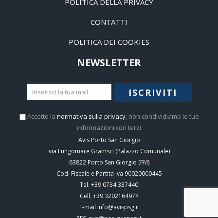
POLITICA DELLA PRIVACY
CONTATTI
POLITICA DEI COOKIES
NEWSLETTER
ISCRIVITI
Accetto la
normativa sulla privacy
, non condividiamo le tue
informazioni con terzi
Avis Porto San Giorgio
via Lungomare Gramsci (Palazzo Comunale)
63822
Porto San Giorgio
(
FM
)
Cod. Fiscale e Partita Iva 90020000445
Tel.
+39 0734 337440
Cell.
+39 3202164974
E-mail
info@avispsg.it